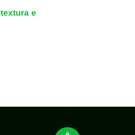
textura e
cura?
ução o quanto antes
smo que você não