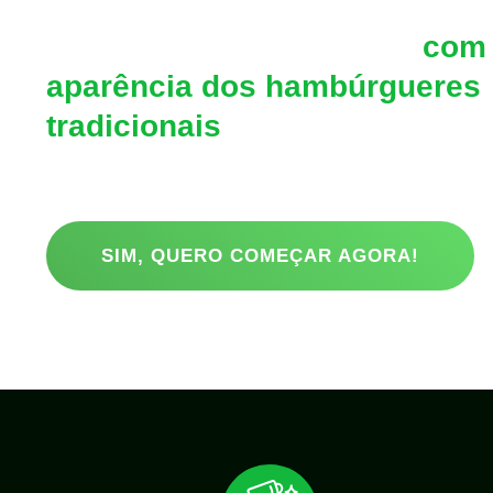
Hambúrguer vegetariano
com 
aparência dos hambúrgueres
tradicionais
é o que você pro
Descubra o passo a passo para você iniciar sua Prod
e fazer os melhores Hambúrgueres Vegetarianos, me
saiba nada.
SIM, QUERO COMEÇAR AGORA!